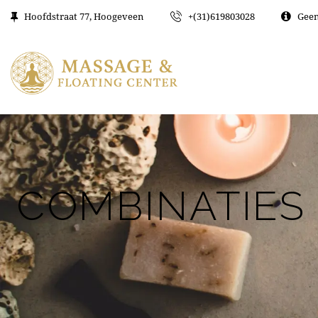
Hoofdstraat 77, Hoogeveen
+(31)619803028
Geen
COMBINATIES