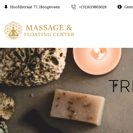
Hoofdstraat 77, Hoogeveen
+(31)619803028
Geen
TR