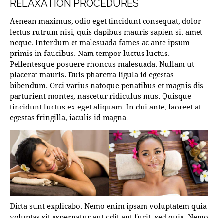
RELAXATION PROCEDURES
Aenean maximus, odio eget tincidunt consequat, dolor
lectus rutrum nisi, quis dapibus mauris sapien sit amet
neque. Interdum et malesuada fames ac ante ipsum
primis in faucibus. Nam tempor luctus luctus.
Pellentesque posuere rhoncus malesuada. Nullam ut
placerat mauris. Duis pharetra ligula id egestas
bibendum. Orci varius natoque penatibus et magnis dis
parturient montes, nascetur ridiculus mus. Quisque
tincidunt luctus ex eget aliquam. In dui ante, laoreet at
egestas fringilla, iaculis id magna.
Dicta sunt explicabo. Nemo enim ipsam voluptatem quia
voluptas sit aspernatur aut odit aut fugit, sed quia. Nemo