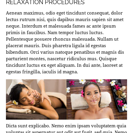
RELAXATION PROCEDURES
Aenean maximus, odio eget tincidunt consequat, dolor
lectus rutrum nisi, quis dapibus mauris sapien sit amet
neque. Interdum et malesuada fames ac ante ipsum
primis in faucibus. Nam tempor luctus luctus.
Pellentesque posuere rhoncus malesuada. Nullam ut
placerat mauris. Duis pharetra ligula id egestas
bibendum. Orci varius natoque penatibus et magnis dis
parturient montes, nascetur ridiculus mus. Quisque
tincidunt luctus ex eget aliquam. In dui ante, laoreet at
egestas fringilla, iaculis id magna.
Dicta sunt explicabo. Nemo enim ipsam voluptatem quia
voluptas sit aspernatur aut odit aut fugit, sed quia. Nemo