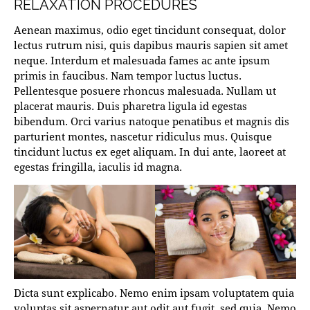
RELAXATION PROCEDURES
Aenean maximus, odio eget tincidunt consequat, dolor
lectus rutrum nisi, quis dapibus mauris sapien sit amet
neque. Interdum et malesuada fames ac ante ipsum
primis in faucibus. Nam tempor luctus luctus.
Pellentesque posuere rhoncus malesuada. Nullam ut
placerat mauris. Duis pharetra ligula id egestas
bibendum. Orci varius natoque penatibus et magnis dis
parturient montes, nascetur ridiculus mus. Quisque
tincidunt luctus ex eget aliquam. In dui ante, laoreet at
egestas fringilla, iaculis id magna.
Dicta sunt explicabo. Nemo enim ipsam voluptatem quia
voluptas sit aspernatur aut odit aut fugit, sed quia. Nemo