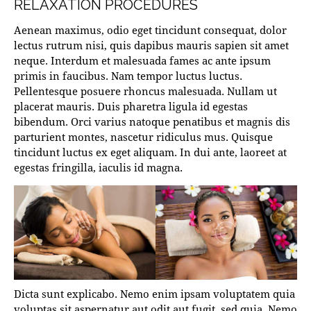
RELAXATION PROCEDURES
Aenean maximus, odio eget tincidunt consequat, dolor
lectus rutrum nisi, quis dapibus mauris sapien sit amet
neque. Interdum et malesuada fames ac ante ipsum
primis in faucibus. Nam tempor luctus luctus.
Pellentesque posuere rhoncus malesuada. Nullam ut
placerat mauris. Duis pharetra ligula id egestas
bibendum. Orci varius natoque penatibus et magnis dis
parturient montes, nascetur ridiculus mus. Quisque
tincidunt luctus ex eget aliquam. In dui ante, laoreet at
egestas fringilla, iaculis id magna.
Dicta sunt explicabo. Nemo enim ipsam voluptatem quia
voluptas sit aspernatur aut odit aut fugit, sed quia. Nemo