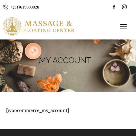
+(31)619803028
MY ACCOUNT
[woocommerce_my_account]